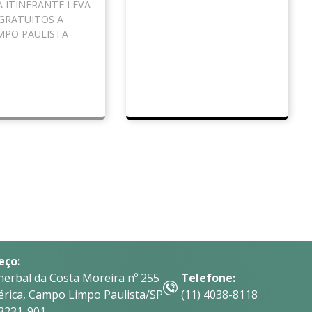
A ITINERANTE LEVA
 GRATUITOS A
MPO PAULISTA
eço:
herbal da Costa Moreira nº 255
Telefone:
érica, Campo Limpo Paulista/SP
(11) 4038-8118
13231-901