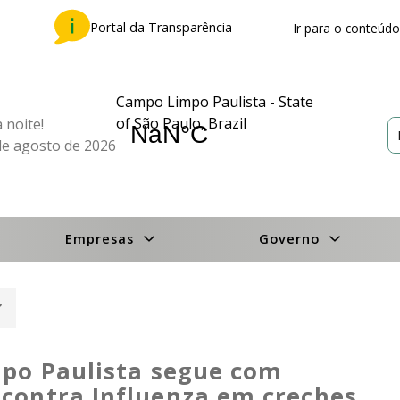
Portal da Transparência
Ir para o conteúdo
Campo Limpo Paulista - State
of São Paulo, Brazil
 noite!
de agosto de 2026
Empresas
Governo
mpo Paulista segue com
contra Influenza em creches