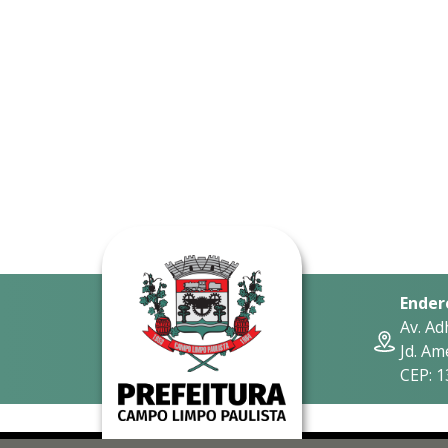
Ender
Av. Ad
Jd. Am
CEP: 