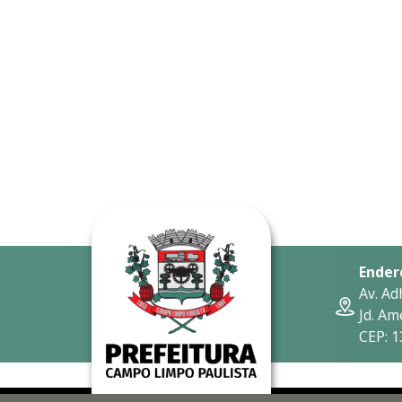
Ender
Av. Ad
Jd. Am
CEP: 