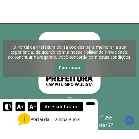
O Portal da Prefeitura utiliza cookies para melhorar a sua
experiência, de acordo com a nossa
Política de Privacidade
,
ao continuar navegando, você concorda com estas condições.
Continuar
Acessibilidade
Endereço:
Av. Adherbal da Costa Moreira nº 255
Portal da Transparência
Jd. América, Campo Limpo Paulista/SP
CEP: 13231-901